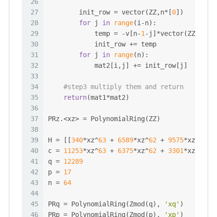
26
27
        init_row = vector(ZZ,n*[
0
])
28
for
 j 
in
range
(i-n):
29
            temp = -v[n-
1
-j]*vector(ZZ,mat2
30
            init_row += temp
31
for
 j 
in
range
(n):
32
            mat2[i,j] += init_row[j]   
33
34
#step3 multiply them and return
35
return
(mat1*mat2)
36
37
PRz.<xz> = PolynomialRing(ZZ)
38
39
H = [[
340
*xz^
63
 + 
6589
*xz^
62
 + 
9575
*xz^
61
 +
40
c = 
11253
*xz^
63
 + 
6375
*xz^
62
 + 
3301
*xz^
61
 +
41
q = 
12289
42
p = 
17
43
n = 
64
44
45
PRq = PolynomialRing(Zmod(q), 
'xq'
)
46
PRp = PolynomialRing(Zmod(p), 
'xp'
)