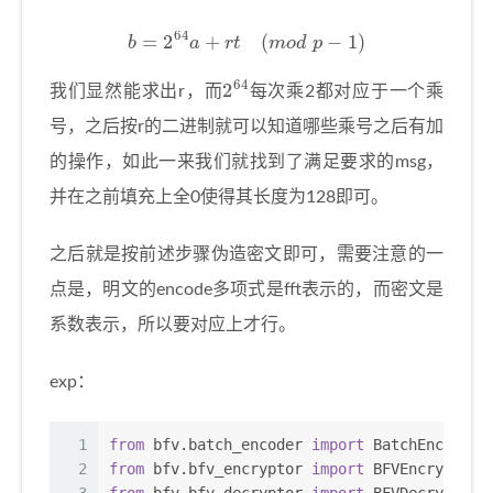
b
=
2
64
a
+
r
t
(
m
o
d
p
−
1
)
2
64
我们显然能求出r，而
每次乘2都对应于一个乘
号，之后按r的二进制就可以知道哪些乘号之后有加
的操作，如此一来我们就找到了满足要求的msg，
并在之前填充上全0使得其长度为128即可。
之后就是按前述步骤伪造密文即可，需要注意的一
点是，明文的encode多项式是fft表示的，而密文是
系数表示，所以要对应上才行。
exp：
1
from
 bfv.batch_encoder 
import
 BatchEncoder
2
from
 bfv.bfv_encryptor 
import
 BFVEncryptor
3
from
 bfv.bfv_decryptor 
import
 BFVDecryptor