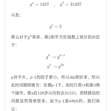
g
a
=
1337
,
g
b
=
31337
以及：
g
t
=
2
g
k
那么对于
来讲，乘2和平方在指数上就分别对应
于：
g
k
→
g
k
+
t
g
k
→
g
2
k
p并不大，p-1的因子更小，所以dlp很好求，所以
此时问题转换为：在模p-1下，如何只用+t和乘2两
个操作，使a在128步以内到达31337。而转换后的
问题显然简单很多，由于p-1是64bit的，我们就
让：