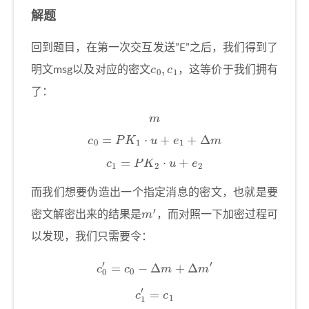
解题
回到题目，在第一次交互发送”E”之后，我们得到了
c
0
,
c
1
明文msg以及对应的密文
，这等价于我们拥有
了：
m
c
0
=
P
K
1
⋅
u
+
e
1
+
Δ
m
c
1
=
P
K
2
⋅
u
+
e
2
而我们想要伪造出一个指定消息的密文，也就是要
m
′
密文解密出来的结果是
，而对照一下加密过程可
以发现，我们只需要令：
c
0
′
=
c
0
−
Δ
m
+
Δ
m
′
c
1
′
=
c
1