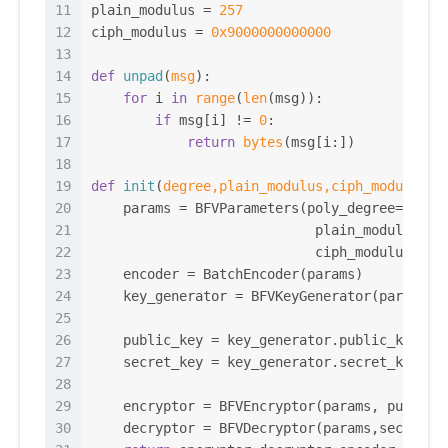
11
plain_modulus = 
257
12
ciph_modulus = 
0x9000000000000
13
14
def
unpad
(
msg
):
15
for
 i 
in
range
(
len
(msg)):
16
if
 msg[i] != 
0
: 
17
return
bytes
(msg[i:])
18
19
def
init
(
degree,plain_modulus,ciph_modulus
):
20
    params = BFVParameters(poly_degree=degre
21
                            plain_modulus=pl
22
                            ciph_modulus=cip
23
    encoder = BatchEncoder(params)
24
    key_generator = BFVKeyGenerator(params)
25
26
    public_key = key_generator.public_key
27
    secret_key = key_generator.secret_key
28
29
    encryptor = BFVEncryptor(params, public_
30
    decryptor = BFVDecryptor(params,secret_k