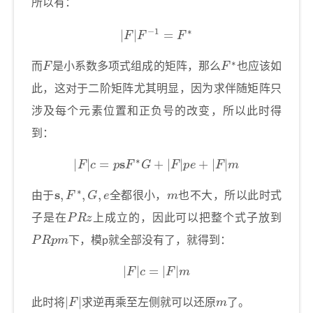
所以有：
|
F
|
F
−
1
=
F
∗
F
F
∗
而
是小系数多项式组成的矩阵，那么
也应该如
此，这对于二阶矩阵尤其明显，因为求伴随矩阵只
涉及每个元素位置和正负号的改变，所以此时得
到：
|
F
|
c
=
p
s
F
∗
G
+
|
F
|
p
e
+
|
F
|
m
s
,
F
∗
,
G
,
e
m
由于
全都很小，
也不大，所以此时式
P
R
z
子是在
上成立的，因此可以把整个式子放到
P
R
p
m
下，模p就全部没有了，就得到：
|
F
|
c
=
|
F
|
m
|
F
|
m
此时将
求逆再乘至左侧就可以还原
了。