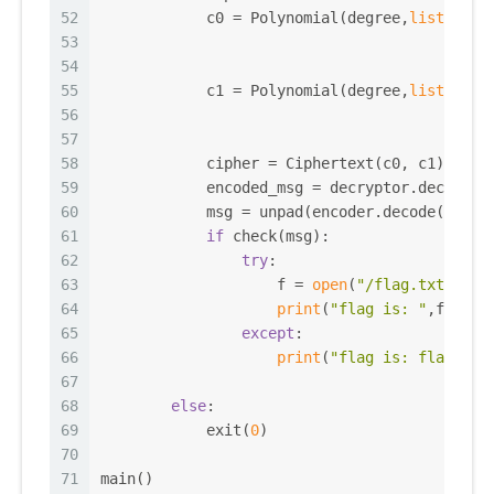
52
            c0 = Polynomial(degree,
list
(
map
(
53
                                            
54
55
            c1 = Polynomial(degree,
list
(
map
(
56
                                            
57
58
            cipher = Ciphertext(c0, c1)
59
            encoded_msg = decryptor.decrypt(
60
            msg = unpad(encoder.decode(encod
61
if
 check(msg):
62
try
:
63
                    f = 
open
(
"/flag.txt"
,
"r"
64
print
(
"flag is: "
,f.read
65
except
:
66
print
(
"flag is: flag{xxx
67
68
else
:
69
            exit(
0
)
70
71
main()