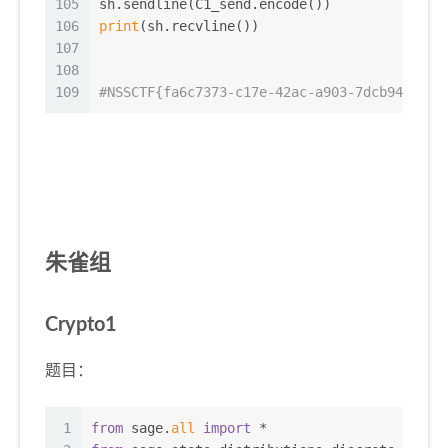
105
sh.sendline(C1_send.encode())
106
print
(sh.recvline())
107
108
109
#NSSCTF{fa6c7373-c17e-42ac-a903-7dcb94dd69c
朱雀组
Crypto1
题目：
1
from
 sage.
all
import
 *