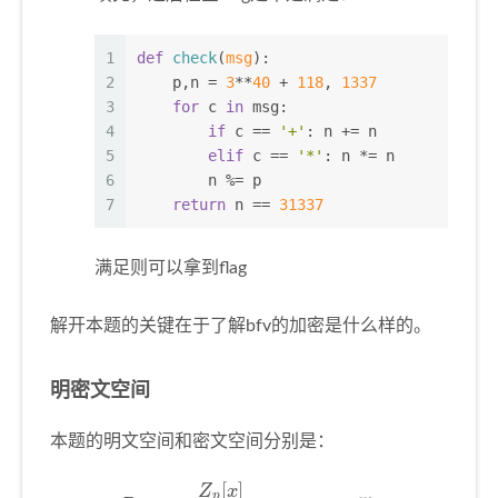
1
def
check
(
msg
):
2
    p,n = 
3
**
40
 + 
118
, 
1337
3
for
 c 
in
 msg:
4
if
 c == 
'+'
: n += n
5
elif
 c == 
'*'
: n *= n
6
        n %= p
7
return
 n == 
31337
满足则可以拿到flag
解开本题的关键在于了解bfv的加密是什么样的。
明密文空间
本题的明文空间和密文空间分别是：
R
p
:
Z
p
[
x
]
x
128
+
1
,
p
=
257