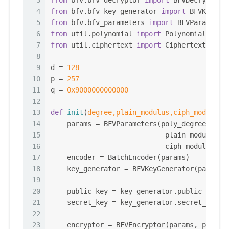
4
from
 bfv.bfv_key_generator 
import
 BFVKeyGen
5
from
 bfv.bfv_parameters 
import
 BFVParameter
6
from
 util.polynomial 
import
 Polynomial
7
from
 util.ciphertext 
import
 Ciphertext
8
9
d = 
128
10
p = 
257
11
q = 
0x9000000000000
12
13
def
init
(
degree,plain_modulus,ciph_modulus
)
14
    params = BFVParameters(poly_degree=degr
15
                            plain_modulus=p
16
                            ciph_modulus=ci
17
    encoder = BatchEncoder(params)
18
    key_generator = BFVKeyGenerator(params)
19
20
    public_key = key_generator.public_key
21
    secret_key = key_generator.secret_key
22
23
    encryptor = BFVEncryptor(params, public