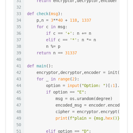
31
return
 encryptor,decryptor,encoder
32
33
def
check
(
msg
):
34
    p,n = 
3
**
40
 + 
118
, 
1337
35
for
 c 
in
 msg:
36
if
 c == 
'+'
: n += n
37
elif
 c == 
'*'
: n *= n
38
        n %= p
39
return
 n == 
31337
40
41
def
main
():
42
    encryptor,decryptor,encoder = init(degre
43
for
 _ 
in
range
(
2
):
44
        option = 
input
(
"Option: "
)[:
1
].upper
45
if
 option == 
"E"
:
46
            msg = os.urandom(degree)
47
            encoded_msg = encoder.encode(
lis
48
            cipher = encryptor.encrypt(encod
49
print
(
f"plain = 
{msg.
hex
()}
\ncip
50
51
elif
 option == 
"D"
: