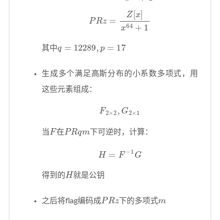
P
R
z
=
Z
[
x
]
x
64
+
1
q
=
12289
,
p
=
17
其中
生成多个满足高斯分布的小系数多项式，用
这些元素组成：
F
2
×
2
,
G
2
×
1
F
P
R
q
m
当
在
下可逆时，计算：
H
=
F
−
1
G
H
得到的
就是公钥
P
R
z
m
之后将flag编码成
下的多项式