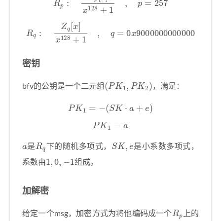
R
q
:
Z
q
[
x
]
x
128
+
1
,
q
=
0
x
9000000000000
密钥
(
P
K
1
,
P
K
2
)
bfv的公钥是一个二元组
，满足：
P
K
1
=
−
(
S
K
⋅
a
+
e
)
P
K
1
=
a
a
R
q
S
K
,
e
是
下的随机多项式，
是小系数多项式，
1
,
0
,
−
1
系数由
组成。
加解密
R
p
给定一个msg，加密方式为将他编码成一个
上的