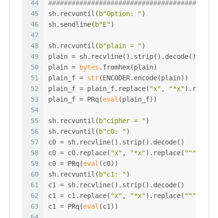
44
###########################################
45
sh.recvuntil(
b"Option: "
)
46
sh.sendline(
b"E"
)
47
48
sh.recvuntil(
b"plain = "
)
49
plain = sh.recvline().strip().decode()
50
plain = 
bytes
.fromhex(plain)
51
plain_f = 
str
(ENCODER.encode(plain))
52
plain_f = plain_f.replace(
"x"
, 
"*x"
).replac
53
plain_f = PRq(
eval
(plain_f))
54
55
sh.recvuntil(
b"cipher = "
)
56
sh.recvuntil(
b"c0: "
)
57
c0 = sh.recvline().strip().decode()
58
c0 = c0.replace(
"x"
, 
"*x"
).replace(
"^"
, 
"**
59
c0 = PRq(
eval
(c0))
60
sh.recvuntil(
b"c1: "
)
61
c1 = sh.recvline().strip().decode()
62
c1 = c1.replace(
"x"
, 
"*x"
).replace(
"^"
, 
"**
63
c1 = PRq(
eval
(c1))
64