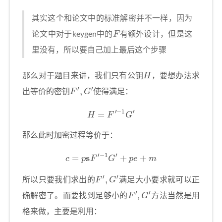
其实这个和论文中的标准解密并不一样，因为
F
论文中对于keygen中的
有额外设计，但是这
里没有，所以要自己加上最后这个步骤
H
那么对于题目来讲，我们只有公钥
，要想办法求
F
′
,
G
′
出等价的密钥
使得满足：
H
=
F
′
−
1
G
′
那么此时加密过程等价于：
c
=
p
s
F
′
−
1
G
′
+
p
e
+
m
F
′
,
G
′
所以只要我们求出的
满足大小要求就可以正
F
′
,
G
′
确解密了。而要找到足够小的
方法当然是用
格来做，主要是利用：