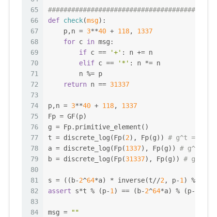
65
###########################################
66
def
check
(
msg
):
67
    p,n = 
3
**
40
 + 
118
, 
1337
68
for
 c 
in
 msg:
69
if
 c == 
'+'
: n += n
70
elif
 c == 
'*'
: n *= n
71
        n %= p
72
return
 n == 
31337
73
74
p,n = 
3
**
40
 + 
118
, 
1337
75
Fp = GF(p)
76
g = Fp.primitive_element()
77
t = discrete_log(Fp(
2
), Fp(g)) 
# g^t = 2
78
a = discrete_log(Fp(
1337
), Fp(g)) 
# g^a = 1
79
b = discrete_log(Fp(
31337
), Fp(g)) 
# g^b = 
80
81
s = ((b-
2
^
64
*a) * inverse(t//
2
, p-
1
) % (p-
1
82
assert
 s*t % (p-
1
) == (b-
2
^
64
*a) % (p-
1
)
83
84
msg = 
""