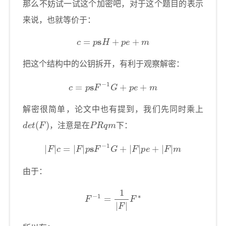
那么不妨试一试这个加密吧，对于这个题目的表示
来说，也就等价于：
c
=
p
s
H
+
p
e
+
m
把这个结构中的公钥拆开，有利于观察解密：
c
=
p
s
F
−
1
G
+
p
e
+
m
解密很简单，论文中也有提到，我们先同时乘上
d
e
t
(
F
)
P
R
q
m
，注意是在
下：
|
F
|
c
=
|
F
|
p
s
F
−
1
G
+
|
F
|
p
e
+
|
F
|
m
由于：
F
−
1
=
1
|
F
|
F
∗