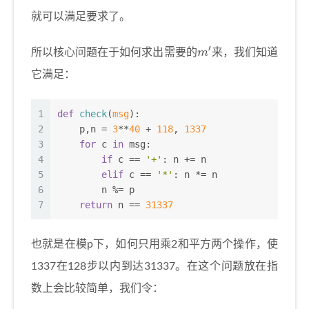
就可以满足要求了。
m
′
所以核心问题在于如何求出需要的
来，我们知道
它满足：
1
def
check
(
msg
):
2
    p,n = 
3
**
40
 + 
118
, 
1337
3
for
 c 
in
 msg:
4
if
 c == 
'+'
: n += n
5
elif
 c == 
'*'
: n *= n
6
        n %= p
7
return
 n == 
31337
也就是在模p下，如何只用乘2和平方两个操作，使
1337在128步以内到达31337。在这个问题放在指
数上会比较简单，我们令：