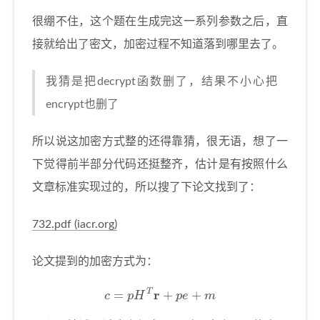
很绷不住，这个题在生成完这一系列参数之后，直
接就给出了密文，加密过程不知道落到哪里去了。
我猜是把decrypt函数删了，结果不小心把
encrypt也删了
所以说这加密方式整的还得靠猜，很无语，想了一
下觉得前半部分代码还挺整齐，估计是有按照什么
文章标准实现过的，所以搜了下论文找到了：
732.pdf (iacr.org)
论文提到的加密方式为：
c
=
p
H
T
r
+
p
e
+
m