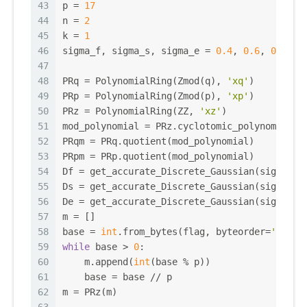
43
p = 
17
44
n = 
2
45
k = 
1
46
sigma_f, sigma_s, sigma_e = 
0.4
, 
0.6
, 
0.6
47
48
PRq = PolynomialRing(Zmod(q), 
'xq'
)
49
PRp = PolynomialRing(Zmod(p), 
'xp'
)
50
PRz = PolynomialRing(ZZ, 
'xz'
)
51
mod_polynomial = PRz.cyclotomic_polynomial(d
52
PRqm = PRq.quotient(mod_polynomial)
53
PRpm = PRp.quotient(mod_polynomial)
54
Df = get_accurate_Discrete_Gaussian(sigma_f)
55
Ds = get_accurate_Discrete_Gaussian(sigma_s)
56
De = get_accurate_Discrete_Gaussian(sigma_e)
57
m = []
58
base = 
int
.from_bytes(flag, byteorder=
'big'
)
59
while
 base > 
0
:
60
    m.append(
int
(base % p))
61
    base = base // p
62
m = PRz(m)
63