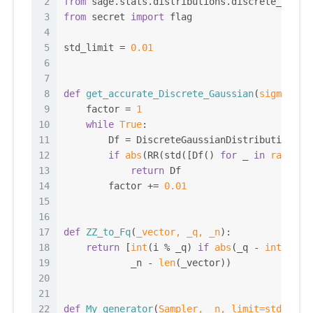
2
from
 sage.stats.distributions.discrete_gauss
3
from
 secret 
import
 flag
4
5
std_limit = 
0.01
6
7
8
def
get_accurate_Discrete_Gaussian
(
sigma, li
9
    factor = 
1
10
while
True
:
11
        Df = DiscreteGaussianDistributionInt
12
if
abs
(RR(std([Df() 
for
 _ 
in
range
(
2
13
return
 Df
14
        factor += 
0.01
15
16
17
def
ZZ_to_Fq
(
_vector, _q, _n
):
18
return
 [
int
(i % _q) 
if
abs
(_q - 
int
(i % 
19
            _n - 
len
(_vector))
20
21
22
def
My_generator
(
Sampler, _n, limit=std_limi