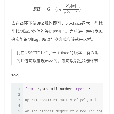
F
H
=
G
(
i
n
Z
q
[
x
]
x
64
+
1
)
去在商环下做BKZ规约即可，blocksize调大一些就
能找到满足条件的等价密钥了。之后进行解密发现
确实能得到flag，所以加密方式应该就是这样。
我在NSSCTF上传了一个fixed的版本，有兴趣
的师傅可以复现fixed的，就可以跳过猜谜环节
exp：
1
from
 Crypto.Util.number 
import
 *
2
3
#part1 construct matrix of poly_mul
4
5
#n:The highest degree of a modular polynomi