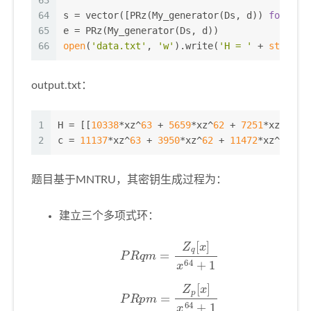
64
s = vector([PRz(My_generator(Ds, d)) 
for
 _ 
i
65
e = PRz(My_generator(Ds, d))
66
open
(
'data.txt'
, 
'w'
).write(
'H = '
 + 
str
([
li
output.txt：
1
H = [[
10338
*xz^
63
 + 
5659
*xz^
62
 + 
7251
*xz^
61
 +
2
c = 
11137
*xz^
63
 + 
3950
*xz^
62
 + 
11472
*xz^
61
 + 
题目基于MNTRU，其密钥生成过程为：
建立三个多项式环：
P
R
q
m
=
Z
q
[
x
]
x
64
+
1
P
R
p
m
=
Z
p
[
x
]
x
64
+
1