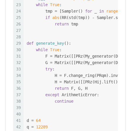
23
while
True
:
24
        tmp = [Sampler() 
for
 _ 
in
range
(_n)]
25
if
abs
(RR(std(tmp)) - Sampler.sigma)
26
return
 tmp
27
28
29
def
generate_key
():
30
while
True
:
31
        F = Matrix([[PRz(My_generator(Df, d)
32
        G = Matrix([[PRz(My_generator(Df, d)
33
try
:
34
            H = F.change_ring(PRqm).inverse(
35
            H = Matrix([[PRz(Hij.lift()) 
for
36
return
 F, G, H
37
except
 ArithmeticError:
38
continue
39
40
41
d = 
64
42
q = 
12289