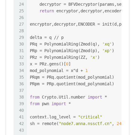
24
    decryptor = BFVDecryptor(params,secret_
25
return
 encryptor,decryptor,encoder
26
27
encryptor,decryptor,ENCODER = init(d,p,q)
28
29
delta = q // p
30
PRq = PolynomialRing(Zmod(q), 
'xq'
)
31
PRp = PolynomialRing(Zmod(p), 
'xp'
)
32
PRz = PolynomialRing(ZZ, 
'x'
)
33
x = PRz.gens()[
0
]
34
mod_polynomial = x^d + 
1
35
PRqm = PRq.quotient(mod_polynomial)
36
PRpm = PRp.quotient(mod_polynomial)
37
38
from
 Crypto.Util.number 
import
 *
39
from
 pwn 
import
 *
40
41
context.log_level = 
"critical"
42
sh = remote(
"node7.anna.nssctf.cn"
, 
24345
)
43