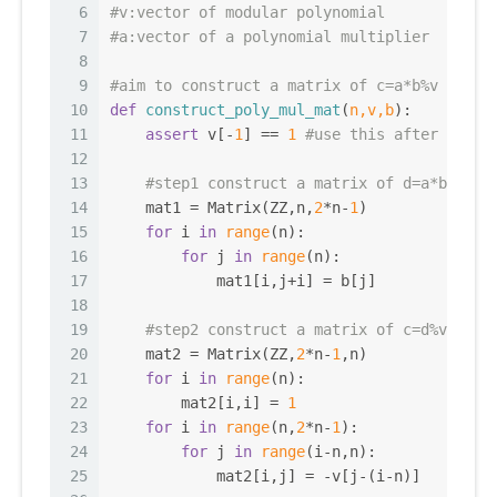
6
#v:vector of modular polynomial
7
#a:vector of a polynomial multiplier
8
9
#aim to construct a matrix of c=a*b%v
10
def
construct_poly_mul_mat
(
n,v,b
):
11
assert
 v[-
1
] == 
1
#use this after monic
12
13
#step1 construct a matrix of d=a*b
14
    mat1 = Matrix(ZZ,n,
2
*n-
1
)
15
for
 i 
in
range
(n):
16
for
 j 
in
range
(n):
17
            mat1[i,j+i] = b[j] 
18
19
#step2 construct a matrix of c=d%v
20
    mat2 = Matrix(ZZ,
2
*n-
1
,n)
21
for
 i 
in
range
(n):
22
        mat2[i,i] = 
1
23
for
 i 
in
range
(n,
2
*n-
1
):
24
for
 j 
in
range
(i-n,n):
25
            mat2[i,j] = -v[j-(i-n)]