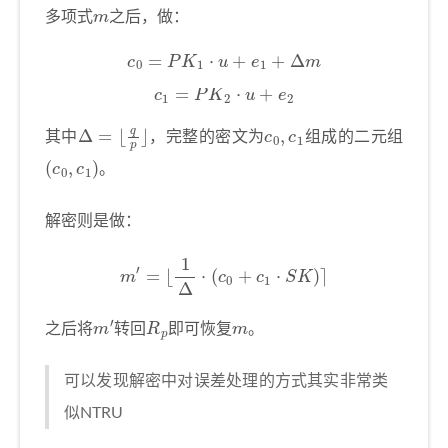
m
多项式
之后，做：
c
0
=
P
K
1
⋅
u
+
e
1
+
Δ
m
c
1
=
P
K
2
⋅
u
+
e
2
Δ
=
⌊
q
p
⌋
c
0
,
c
1
其中
，完整的密文为
组成的二元组
(
c
0
,
c
1
)
。
解密则是做：
m
′
=
⌊
1
Δ
⋅
(
c
0
+
c
1
⋅
S
K
)
⌉
m
′
R
p
m
之后将
转回
即可恢复
。
可以发现解密中对误差处理的方式其实非常类
似NTRU