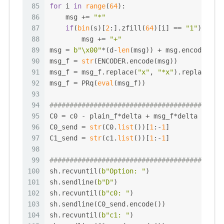
85
for
 i 
in
range
(
64
):
86
    msg += 
"*"
87
if
(
bin
(s)[
2
:].zfill(
64
)[i] == 
"1"
):
88
        msg += 
"+"
89
msg = 
b"\x00"
*(d-
len
(msg)) + msg.encode()
90
msg_f = 
str
(ENCODER.encode(msg))
91
msg_f = msg_f.replace(
"x"
, 
"*x"
).replace(
"^
92
msg_f = PRq(
eval
(msg_f))
93
94
###########################################
95
C0 = c0 - plain_f*delta + msg_f*delta
96
C0_send = 
str
(C0.
list
())[
1
:-
1
]
97
C1_send = 
str
(c1.
list
())[
1
:-
1
]
98
99
###########################################
100
sh.recvuntil(
b"Option: "
)
101
sh.sendline(
b"D"
)
102
sh.recvuntil(
b"c0: "
)
103
sh.sendline(C0_send.encode())
104
sh.recvuntil(
b"c1: "
)