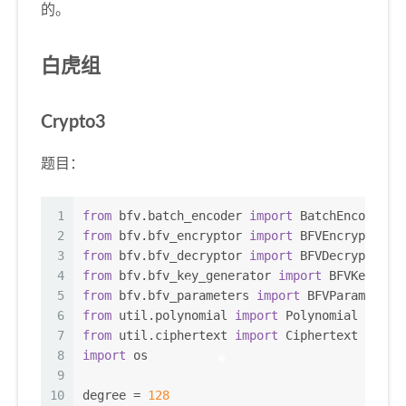
的。
白虎组
Crypto3
题目：
1
from
 bfv.batch_encoder 
import
 BatchEncoder
2
from
 bfv.bfv_encryptor 
import
 BFVEncryptor
3
from
 bfv.bfv_decryptor 
import
 BFVDecryptor
4
from
 bfv.bfv_key_generator 
import
 BFVKeyGene
5
from
 bfv.bfv_parameters 
import
 BFVParameters
6
from
 util.polynomial 
import
 Polynomial
7
from
 util.ciphertext 
import
 Ciphertext
8
import
 os
9
10
degree = 
128