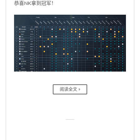
恭喜NK拿到冠军！
阅读全文 »