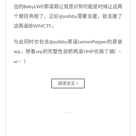
出的BabyLWE那道题让我意识到可能是时候让这两
个题目亮相了，正好@yolbby需要支援，就支援了
这两道给WMCTF。
与此同时也包含@yolbby那道LemonPepper的原装
wp，想着wp的完整性就把两道HNP也搞了搞(`・
ω・´)
阅读全文 »